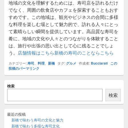
地域の文化を理解するためには、寿司店を訪れるだけ
でなく、周囲の飲食店やカフェを探索することもおす
すめです。この地域は、観光やビジネスの合間に多様
な料理を楽しむ場として魅力的で、訪れる人々にとっ
て素晴らしい瞬間を提供しています。高品質な寿司を
肴に、地域の文化や人々とのつながりを体験すること
は、旅行や出張の思い出として心に残ることでしょ
う。
店舗情報はこちら
新橋の寿司のことならこちら
カテゴリー:
寿司
、
料理
、
新橋
タグ:
グルメ
作成者:
Bucciarati
この
投稿のパーマリンク
メ
検索
イ
ン
検索
サ
イ
ド
バ
最近の投稿
ー
新橋で味わう寿司の文化と魅力
ウ
新橋で味わう多様な寿司文化