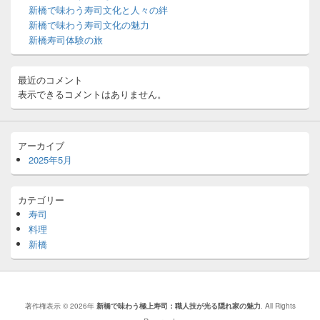
ィ
新橋で味わう寿司文化と人々の絆
ジ
新橋で味わう寿司文化の魅力
ェ
ッ
新橋寿司体験の旅
ト
エ
リ
最近のコメント
ア
表示できるコメントはありません。
アーカイブ
2025年5月
カテゴリー
寿司
料理
新橋
著作権表示 © 2026年
新橋で味わう極上寿司：職人技が光る隠れ家の魅力
. All Rights